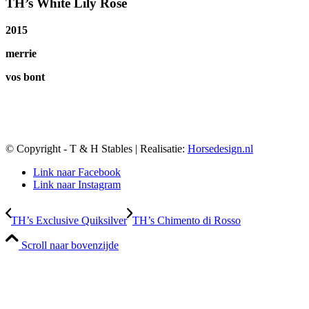
TH’s White Lily Rose
2015
merrie
vos bont
© Copyright - T & H Stables | Realisatie:
Horsedesign.nl
Link naar Facebook
Link naar Instagram
TH’s Exclusive Quiksilver
TH’s Chimento di Rosso
Scroll naar bovenzijde