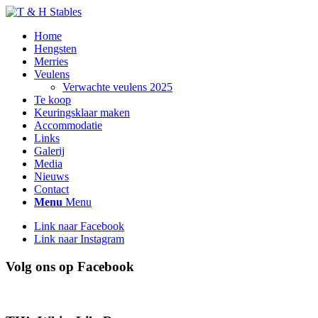
Home
Hengsten
Merries
Veulens
Verwachte veulens 2025
Te koop
Keuringsklaar maken
Accommodatie
Links
Galerij
Media
Nieuws
Contact
Menu
Menu
Link naar Facebook
Link naar Instagram
Volg ons op Facebook